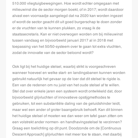
510.000 vliegtuigbewegingen. Hoe wordt echter omgegaan met
milieuwinst die de sector morgen boekt, of in 2017; wordt daardoor
alvast een voorraadje aangelegd dat na 2020 kan worden ingezet
of wordt de sector geacht dit uit goed burgerschap te doen zonder
er de vruchten van te kunnen plukken, zo vraag ik de
staatssecretaris. Kan er niet overwogen worden om bij milieuwinst
tussen vandaag en bijvoorbeeld januari 2017 al in 2018 met
toepassing van het 50/50-systeem over te gaan tot extra vluchten,
zodat de innovatie van de sector beloond wordt?
Ook ligt bij het huidige stelsel, waarbij strikt is voorgeschreven
wanneer hoeveel en welke start- en landingsbanen kunnen worden
gebruikt natuurlijk het gevaar op de loer dat dit stelsel te rigide is.
Een van de redenen om nu juist van het oude stelsel af te willen.
Stel dat over enkele jaren een systeem wordt ontwikkeld dat, door
bijvoorbeeld glijvluchten of innovatieve opstijgmethodes te
gebruiken, tot een substantiële daling van de geluidshinder leidt,
maar wel een ander of groter baangebruik behoeft. Kan dit binnen
het huidige stelsel of moeten we dan weer om tafel gaan zitten om
een volstrekt ander normen- en handhavingsstelsel te verzinnen?
Graag een toelichting op dit punt. Doodzonde om de [Continuous
Descent Approach] glijvluchten niet meer toe te staan, met daarbij