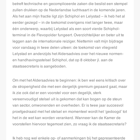
betreft technische en gecompliceerde zaken die beslist een stempel
zullen drukken op de Nederlandse luchtvaart in de komende jaren.
Als het aan mijn fractie ligt zijn Schiphol en Lelystad – ik heb het al
eerder gezegd – in de toekomst overigens niet langer twee, maar
één onderwerp, waarbij Lelystad als een soort vierde Schiphol-
terminal in de Flevopolder fungeert. Overzichtelijker en beter uit te
leggen aan de internationale reiziger. Niettemin valt mijn bijdrage
voor vandaag in twee delen uiteen: de toekomst van vliegveld
Lelystad en anderzijds het Aldersadvies over het nieuwe normen-
en handhavingsstelsel Schiphol, dat op 8 oktober jl. aan de
staatssecretaris is aangeboden.
Om met het Aldersadvies te beginnen: ik ben wel eens kritisch over
de stroperigheid die met een dergelijk gremium gepaard gaat, maar
ik zie ook dat er een voorstel voor een degelijk, sterk
vereenvoudigd stelsel uit is gekomen dat kan bogen op de steun
van sector, omwonenden en overheden. Er is twee jaar succesvol
proefgedraaid met het stelsel en momenteel wordt het ‘gedoogd’ tot
het in de wet kan worden verankerd. Wanneer kan de Kamer de
voorstellen hiervoor tegemoet zien, zo vraag ik de staatssecretaris?
Ik heb nog wel enkele op- of aanmerkingen bij het gepresenteerde