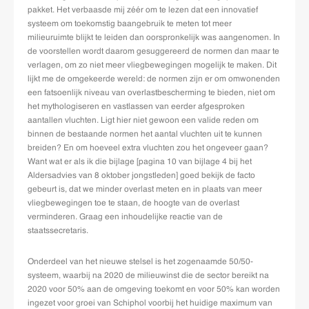
pakket. Het verbaasde mij zéér om te lezen dat een innovatief
systeem om toekomstig baangebruik te meten tot meer
milieuruimte blijkt te leiden dan oorspronkelijk was aangenomen. In
de voorstellen wordt daarom gesuggereerd de normen dan maar te
verlagen, om zo niet meer vliegbewegingen mogelijk te maken. Dit
lijkt me de omgekeerde wereld: de normen zijn er om omwonenden
een fatsoenlijk niveau van overlastbescherming te bieden, niet om
het mythologiseren en vastlassen van eerder afgesproken
aantallen vluchten. Ligt hier niet gewoon een valide reden om
binnen de bestaande normen het aantal vluchten uit te kunnen
breiden? En om hoeveel extra vluchten zou het ongeveer gaan?
Want wat er als ik die bijlage [pagina 10 van bijlage 4 bij het
Aldersadvies van 8 oktober jongstleden] goed bekijk de facto
gebeurt is, dat we minder overlast meten en in plaats van meer
vliegbewegingen toe te staan, de hoogte van de overlast
verminderen. Graag een inhoudelijke reactie van de
staatssecretaris.
Onderdeel van het nieuwe stelsel is het zogenaamde 50/50-
systeem, waarbij na 2020 de milieuwinst die de sector bereikt na
2020 voor 50% aan de omgeving toekomt en voor 50% kan worden
ingezet voor groei van Schiphol voorbij het huidige maximum van