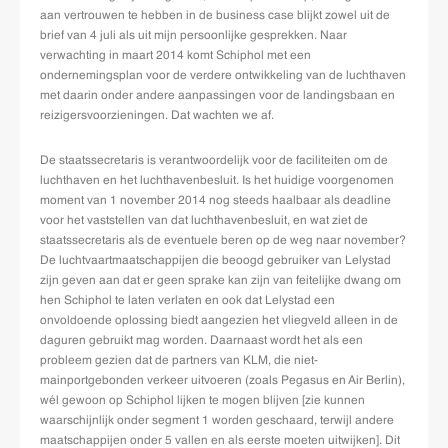
aan vertrouwen te hebben in de business case blijkt zowel uit de
brief van 4 juli als uit mijn persoonlijke gesprekken. Naar
verwachting in maart 2014 komt Schiphol met een
ondernemingsplan voor de verdere ontwikkeling van de luchthaven
met daarin onder andere aanpassingen voor de landingsbaan en
reizigersvoorzieningen. Dat wachten we af.
De staatssecretaris is verantwoordelijk voor de faciliteiten om de
luchthaven en het luchthavenbesluit. Is het huidige voorgenomen
moment van 1 november 2014 nog steeds haalbaar als deadline
voor het vaststellen van dat luchthavenbesluit, en wat ziet de
staatssecretaris als de eventuele beren op de weg naar november?
De luchtvaartmaatschappijen die beoogd gebruiker van Lelystad
zijn geven aan dat er geen sprake kan zijn van feitelijke dwang om
hen Schiphol te laten verlaten en ook dat Lelystad een
onvoldoende oplossing biedt aangezien het vliegveld alleen in de
daguren gebruikt mag worden. Daarnaast wordt het als een
probleem gezien dat de partners van KLM, die niet-
mainportgebonden verkeer uitvoeren (zoals Pegasus en Air Berlin),
wél gewoon op Schiphol lijken te mogen blijven [zie kunnen
waarschijnlijk onder segment 1 worden geschaard, terwijl andere
maatschappijen onder 5 vallen en als eerste moeten uitwijken]. Dit