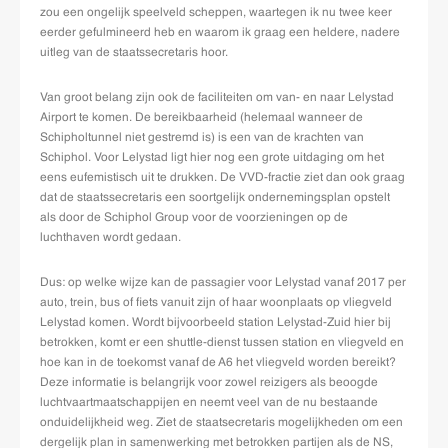
zou een ongelijk speelveld scheppen, waartegen ik nu twee keer
eerder gefulmineerd heb en waarom ik graag een heldere, nadere
uitleg van de staatssecretaris hoor.
Van groot belang zijn ook de faciliteiten om van- en naar Lelystad
Airport te komen. De bereikbaarheid (helemaal wanneer de
Schipholtunnel niet gestremd is) is een van de krachten van
Schiphol. Voor Lelystad ligt hier nog een grote uitdaging om het
eens eufemistisch uit te drukken. De VVD-fractie ziet dan ook graag
dat de staatssecretaris een soortgelijk ondernemingsplan opstelt
als door de Schiphol Group voor de voorzieningen op de
luchthaven wordt gedaan.
Dus: op welke wijze kan de passagier voor Lelystad vanaf 2017 per
auto, trein, bus of fiets vanuit zijn of haar woonplaats op vliegveld
Lelystad komen. Wordt bijvoorbeeld station Lelystad-Zuid hier bij
betrokken, komt er een shuttle-dienst tussen station en vliegveld en
hoe kan in de toekomst vanaf de A6 het vliegveld worden bereikt?
Deze informatie is belangrijk voor zowel reizigers als beoogde
luchtvaartmaatschappijen en neemt veel van de nu bestaande
onduidelijkheid weg. Ziet de staatsecretaris mogelijkheden om een
dergelijk plan in samenwerking met betrokken partijen als de NS,