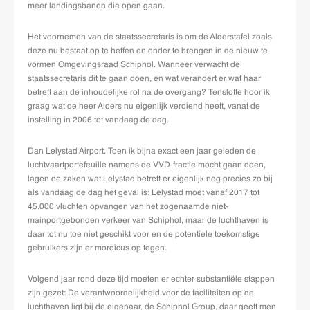
meer landingsbanen die open gaan.
Het voornemen van de staatssecretaris is om de Alderstafel zoals
deze nu bestaat op te heffen en onder te brengen in de nieuw te
vormen Omgevingsraad Schiphol. Wanneer verwacht de
staatssecretaris dit te gaan doen, en wat verandert er wat haar
betreft aan de inhoudelijke rol na de overgang? Tenslotte hoor ik
graag wat de heer Alders nu eigenlijk verdiend heeft, vanaf de
instelling in 2006 tot vandaag de dag.
Dan Lelystad Airport. Toen ik bijna exact een jaar geleden de
luchtvaartportefeuille namens de VVD-fractie mocht gaan doen,
lagen de zaken wat Lelystad betreft er eigenlijk nog precies zo bij
als vandaag de dag het geval is: Lelystad moet vanaf 2017 tot
45.000 vluchten opvangen van het zogenaamde niet-
mainportgebonden verkeer van Schiphol, maar de luchthaven is
daar tot nu toe niet geschikt voor en de potentiele toekomstige
gebruikers zijn er mordicus op tegen.
Volgend jaar rond deze tijd moeten er echter substantiële stappen
zijn gezet: De verantwoordelijkheid voor de faciliteiten op de
luchthaven ligt bij de eigenaar, de Schiphol Group, daar geeft men