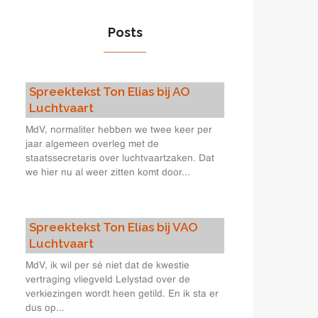
Posts
Spreektekst Ton Elias bij AO
Luchtvaart
MdV, normaliter hebben we twee keer per
jaar algemeen overleg met de
staatssecretaris over luchtvaartzaken. Dat
we hier nu al weer zitten komt door...
Spreektekst Ton Elias bij VAO
Luchtvaart
MdV, ik wil per sé niet dat de kwestie
vertraging vliegveld Lelystad over de
verkiezingen wordt heen getild. En ik sta er
dus op...