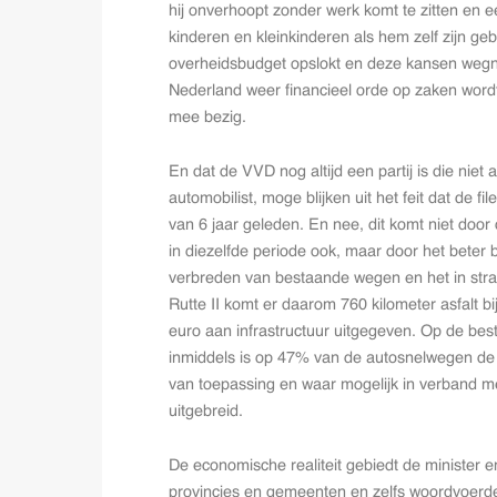
hij onverhoopt zonder werk komt te zitten en e
kinderen en kleinkinderen als hem zelf zijn g
overheidsbudget opslokt en deze kansen wegnee
Nederland weer financieel orde op zaken word
mee bezig.
En dat de VVD nog altijd een partij is die nie
automobilist, moge blijken uit het feit dat de fi
van 6 jaar geleden. En nee, dit komt niet door 
in diezelfde periode ook, maar door het beter
verbreden van bestaande wegen en het in stra
Rutte II komt er daarom 760 kilometer asfalt b
euro aan infrastructuur uitgegeven. Op de b
inmiddels is op 47% van de autosnelwegen de
van toepassing en waar mogelijk in verband met
uitgebreid.
De economische realiteit gebiedt de minister 
provincies en gemeenten en zelfs woordvoerde