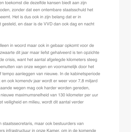
en toekomst die dezelfde kansen biedt aan zijn
eboden, zonder dat een ontembare staatsschuld het
mt. Het is dus ook in zijn belang dat er in
t gesteld, en daar is de VVD dan ook dag en nacht
t alleen in woord maar ook in gebaar opkomt voor de
lezwaarte dit jaar maar liefst gehalveerd is ten opzichte
de crisis, want het aantal afgelegde kilometers steeg
 benutten van onze wegen en voornamelijk door het
f tempo aanleggen van nieuwe. In de kabinetsperiode
ij en ook komendv jaar wordt er weer voor 7,8 miljard
estaande wegen mag ook harder worden gereden,
 nieuwe maximumsnelheid van 130 kilometer per uur
 veiligheid en milieu, wordt dit aantal verder
en staatssecretaris, maar ook bestuurders van
rs infrastructuur in onze Kamer, om in de komende