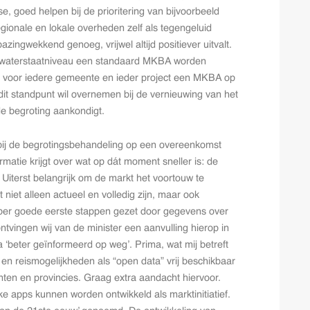
e, goed helpen bij de prioritering van bijvoorbeeld
gionale en lokale overheden zelf als tegengeluid
zingwekkend genoeg, vrijwel altijd positiever uitvalt.
kswaterstaatniveau een standaard MKBA worden
er voor iedere gemeente en ieder project een MKBA op
j dit standpunt wil overnemen bij de vernieuwing van het
e begroting aankondigt.
k bij de begrotingsbehandeling op een overeenkomst
matie krijgt over wat op dát moment sneller is: de
. Uiterst belangrijk om de markt het voortouw te
niet alleen actueel en volledig zijn, maar ook
ember goede eerste stappen gezet door gegevens over
ntvingen wij van de minister een aanvulling hierop in
‘beter geïnformeerd op weg’. Prima, wat mij betreft
en reismogelijkheden als “open data” vrij beschikbaar
nten en provincies. Graag extra aandacht hiervoor.
jke apps kunnen worden ontwikkeld als marktinitiatief.