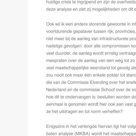
huidige crisis te ingrijpend en zijn de overheid
deze analyse en ziet zij mogelijkheden om dit e
Ook wil ik een andere storende gewoonte in i
voortdurende gepalaver tussen rijk, provincie
niet meer bij de aanleg van infrastructurele pr
nadelige gevolgen: door alle compromissen kom
veel duurder, de aanleg wordt ernstig vertra
meepraten over de aanleg van een weg tot zo
veel maatschappelijke weerstand tot gevolg als 
zou nooit ook maar één enkele polder tot stan
die van de Commissie Elverding over het snelle
Nederland en de commissie Schoof over de soa
hoe dit te ondervangen is: besluiten worden 
eenmaal is genomen wordt hier ook aan vast g
ze het uitdragen en tot norm verheffen?
Enigszins in het verlengde hiervan ligt het vo
baten analyse (MKBA) wordt het maatschappelij