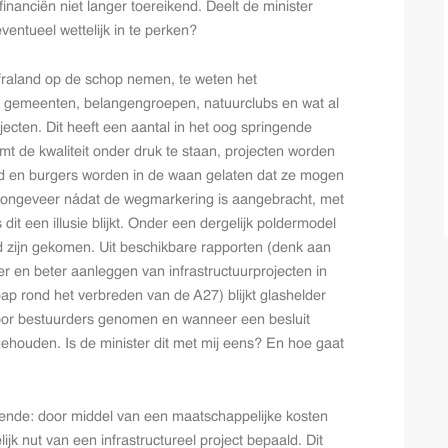
sfinanciën niet langer toereikend. Deelt de minister
ventueel wettelijk in te perken?
nfraland op de schop nemen, te weten het
s, gemeenten, belangengroepen, natuurclubs en wat al
ojecten. Dit heeft een aantal in het oog springende
t de kwaliteit onder druk te staan, projecten worden
agd en burgers worden in de waan gelaten dat ze mogen
 ongeveer nádat de wegmarkering is aangebracht, met
dit een illusie blijkt. Onder een dergelijk poldermodel
d zijn gekomen. Uit beschikbare rapporten (denk aan
r en beter aanleggen van infrastructuurprojecten in
p rond het verbreden van de A27) blijkt glashelder
door bestuurders genomen en wanneer een besluit
ehouden. Is de minister dit met mij eens? En hoe gaat
lgende: door middel van een maatschappelijke kosten
k nut van een infrastructureel project bepaald. Dit