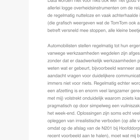
Data worden niet voor niks ook wel ‘het goud
allerlei logge overheidsinstrumenten om de re
de regelmatig nutteloze en vaak achterhaald
(die grafisch weergeven wat de TomTom ook al 
betreft versneld mee stoppen, alle kleine beet
Automobilisten stellen regelmatig tot hun erge
vanwege werkzaamheden wegdelen zijn afgeslo
zonder dat er daadwerkelijk werkzaamheden pla
weten wat er gebeurt, bijvoorbeeld wanneer a
aandacht vragen voor duidelijkere communica
immers niet voor niets. Regelmatig echter word
een afzetting is en enorm veel langzamer gere
met mij) volstrekt onduidelijk waarom zoiets 
pragmatisch op door simpelweg een vuilniszak 
het week-end. Oplossingen zijn soms echt vee
opleggen van irrealistische verboden (op alle v
omdat op de afslag van de N201 bij Hoofddo
recent voorbeeld aan te halen), moet wat mij be