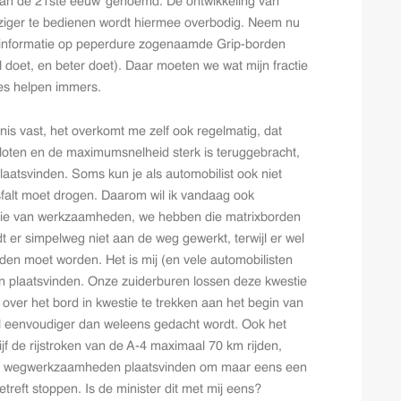
 van de 21ste eeuw’ genoemd. De ontwikkeling van
iziger te bedienen wordt hiermee overbodig. Neem nu
e informatie op peperdure zogenaamde Grip-borden
doet, en beter doet). Daar moeten we wat mijn fractie
jes helpen immers.
rnis vast, het overkomt me zelf ook regelmatig, dat
ten en de maximumsnelheid sterk is teruggebracht,
atsvinden. Soms kun je als automobilist ook niet
sfalt moet drogen. Daarom wil ik vandaag ook
tie van werkzaamheden, we hebben die matrixborden
t er simpelweg niet aan de weg gewerkt, terwijl er wel
den moet worden. Het is mij (en vele automobilisten
kan plaatsvinden. Onze zuiderburen lossen deze kwestie
over het bord in kwestie te trekken aan het begin van
l eenvoudiger dan weleens gedacht wordt. Ook het
ijf de rijstroken van de A-4 maximaal 70 km rijden,
rp wegwerkzaamheden plaatsvinden om maar eens een
treft stoppen. Is de minister dit met mij eens?