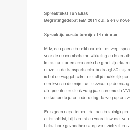
Spreektekst Ton Elias
Begrotingsdebat I&M 2014 d.d. 5 en 6 nov
S
preektijd eerste termijn: 14 minuten
Mdv, een goede bereikbaarheid per weg, spoor,
voor de economische ontwikkeling en internati
infrastructuur en economische groei zijn daaro
omzet in de transportsector bedraagt 30 miljar
is het de weggebruiker niet altijd makkelijk g
een kwestie die mijn fractie zwaar op de maag 
alle prioriteiten die ik vorig jaar namens de V
de komende jaren iedere dag de weg op om we
Er is geen departement dat aan bezuinigingen 
automobilist, hij is eerst en vooral inwoner van
betaalbare gezondheidszorg voor zichzelf en zi