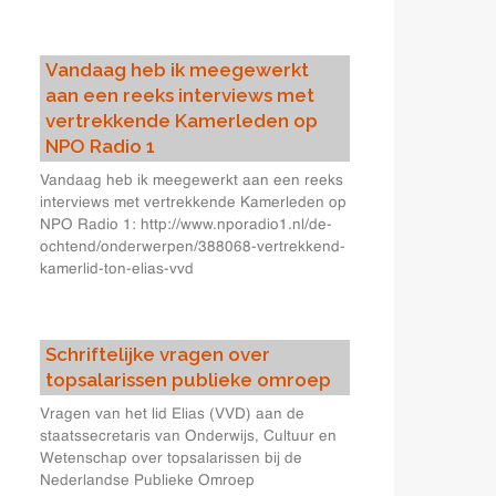
Vandaag heb ik meegewerkt
aan een reeks interviews met
vertrekkende Kamerleden op
NPO Radio 1
Vandaag heb ik meegewerkt aan een reeks
interviews met vertrekkende Kamerleden op
NPO Radio 1: http://www.nporadio1.nl/de-
ochtend/onderwerpen/388068-vertrekkend-
kamerlid-ton-elias-vvd
Schriftelijke vragen over
topsalarissen publieke omroep
Vragen van het lid Elias (VVD) aan de
staatssecretaris van Onderwijs, Cultuur en
Wetenschap over topsalarissen bij de
Nederlandse Publieke Omroep