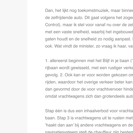
Dan, het lijkt nog toekomstmuziek, maar binnen e
de zelfrijdende auto. Dit gaat volgens het z
Control), maar ik stel voor vanaf nu over de ze
met een vaste snelheid, waarbij het ingebouw
gaten houdt en de snelheid zo nodig aanpast.
ook. Wat vindt de minister, zo vraag ik haar,
1. allereerst beginnen met het Blijf in je baan
rijbaan wordt gewisseld, met een rustiger verk
gevolg. 2. Ook kan er voor worden gekozen om 
rijden, waardoor het overige verkeer beter ka
dan gevormd door de voor vrachtvervoer hinderli
omdat vrachtwagens zich dan grotendeels aut
Stap één is dus een inhaalverbod voor vrachtau
baan. Stap 3 is vrachtwagens uit te rusten m
‘haakt dan aan’ bij andere vrachtwagens en de 
navigatiesysteem stelt de chauffeur zijn best