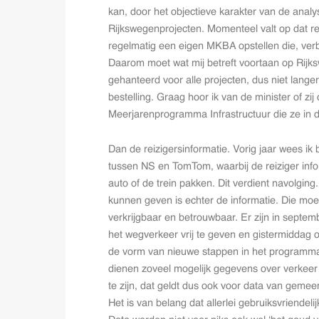
kan, door het objectieve karakter van de analys
Rijkswegenprojecten. Momenteel valt op dat re
regelmatig een eigen MKBA opstellen die, verba
Daarom moet wat mij betreft voortaan op Rij
gehanteerd voor alle projecten, dus niet lang
bestelling. Graag hoor ik van de minister of zi
Meerjarenprogramma Infrastructuur die ze in d
Dan de reizigersinformatie. Vorig jaar wees i
tussen NS en TomTom, waarbij de reiziger infor
auto of de trein pakken. Dit verdient navolging
kunnen geven is echter de informatie. Die moet 
verkrijgbaar en betrouwbaar. Er zijn in sept
het wegverkeer vrij te geven en gistermiddag o
de vorm van nieuwe stappen in het programma 
dienen zoveel mogelijk gegevens over verkeer 
te zijn, dat geldt dus ook voor data van gemee
Het is van belang dat allerlei gebruiksvriendeli