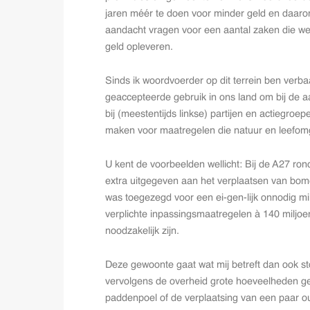
jaren méér te doen voor minder geld en daarom 
aandacht vragen voor een aantal zaken die wei
geld opleveren.
Sinds ik woordvoerder op dit terrein ben verbaas
geaccepteerde gebruik in ons land om bij de a
bij (meestentijds linkse) partijen en actiegroep
maken voor maatregelen die natuur en leefomg
U kent de voorbeelden wellicht: Bij de A27 ron
extra uitgegeven aan het verplaatsen van bome
was toegezegd voor een ei-gen-lijk onnodig mil
verplichte inpassingsmaatregelen à 140 miljoe
noodzakelijk zijn.
Deze gewoonte gaat wat mij betreft dan ook 
vervolgens de overheid grote hoeveelheden ge
paddenpoel of de verplaatsing van een paar ou