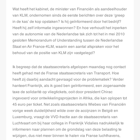
Wat heeft het kabinet, de minister van Financiën als aandeelhouder
van KLM, ondernomen sinds de eerste berichten over deze ‘greep
in de kas’ de kop opstaken? Is hij geïnformeerd door het bedrijf?
Heeft hij zelf informatie ingewonnen? En hoe verhoudt het inperken
van de autonomie van de Nederlandse tak zich tot het in mei 2010
gesloten Memorandum of Understanding tussen de Nederlandse
Staat en Air France-KLM, waarin een aantal afspraken voor het
behoud van de positie van KLM zijn vastgelegd?
Ik begreep dat de staatssecretaris afgelopen maandag nog contact
heeft gehad met de Franse staatssecretaris van Transport. Hoe
heeft zij daarbij aandacht gevraagd voor de problematiek? Verder
hanteert Frankrijk, als ik goed ben geïnformeerd, een zogenaamde
taxe de solidarité op vliegtickets, ooit door president Chirac
ingevoerd voor ontwikkelingsprojecten in Afrika, die kan oplopen tot
45 euro per ticket. Net zoals staatssecretaris Wiebes van Financiën
vorige week duidelijkheid wilde over de accijnzen in België en
Luxemburg, vraagt de VVD-fractie aan de staatssecretaris van
Luchtvaart om bij haar collega in Frankrijk Vidalies nadrukkelijk te
informeren naar plannen om de grondslag van deze belasting te
wijzigen, dus niet meer binnen te halen via Franse luchthavens,