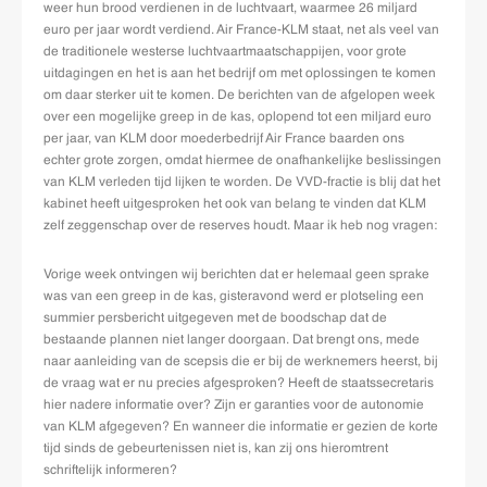
weer hun brood verdienen in de luchtvaart, waarmee 26 miljard
euro per jaar wordt verdiend. Air France-KLM staat, net als veel van
de traditionele westerse luchtvaartmaatschappijen, voor grote
uitdagingen en het is aan het bedrijf om met oplossingen te komen
om daar sterker uit te komen. De berichten van de afgelopen week
over een mogelijke greep in de kas, oplopend tot een miljard euro
per jaar, van KLM door moederbedrijf Air France baarden ons
echter grote zorgen, omdat hiermee de onafhankelijke beslissingen
van KLM verleden tijd lijken te worden. De VVD-fractie is blij dat het
kabinet heeft uitgesproken het ook van belang te vinden dat KLM
zelf zeggenschap over de reserves houdt. Maar ik heb nog vragen:
Vorige week ontvingen wij berichten dat er helemaal geen sprake
was van een greep in de kas, gisteravond werd er plotseling een
summier persbericht uitgegeven met de boodschap dat de
bestaande plannen niet langer doorgaan. Dat brengt ons, mede
naar aanleiding van de scepsis die er bij de werknemers heerst, bij
de vraag wat er nu precies afgesproken? Heeft de staatssecretaris
hier nadere informatie over? Zijn er garanties voor de autonomie
van KLM afgegeven? En wanneer die informatie er gezien de korte
tijd sinds de gebeurtenissen niet is, kan zij ons hieromtrent
schriftelijk informeren?