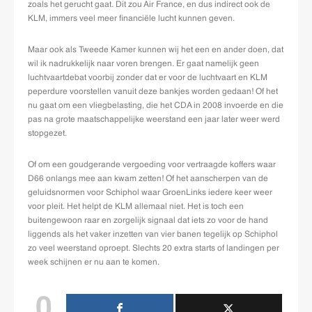
zoals het gerucht gaat. Dit zou Air France, en dus indirect ook de
KLM, immers veel meer financiële lucht kunnen geven.
Maar ook als Tweede Kamer kunnen wij het een en ander doen, dat
wil ik nadrukkelijk naar voren brengen. Er gaat namelijk geen
luchtvaartdebat voorbij zonder dat er voor de luchtvaart en KLM
peperdure voorstellen vanuit deze bankjes worden gedaan! Of het
nu gaat om een vliegbelasting, die het CDA in 2008 invoerde en die
pas na grote maatschappelijke weerstand een jaar later weer werd
stopgezet.
Of om een goudgerande vergoeding voor vertraagde koffers waar
D66 onlangs mee aan kwam zetten! Of het aanscherpen van de
geluidsnormen voor Schiphol waar GroenLinks iedere keer weer
voor pleit. Het helpt de KLM allemaal niet. Het is toch een
buitengewoon raar en zorgelijk signaal dat iets zo voor de hand
liggends als het vaker inzetten van vier banen tegelijk op Schiphol
zo veel weerstand oproept. Slechts 20 extra starts of landingen per
week schijnen er nu aan te komen.
0