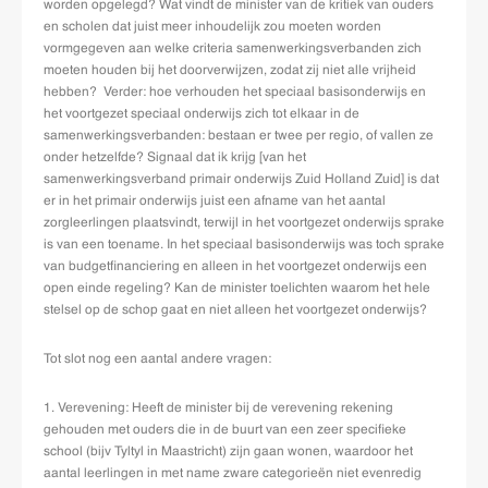
worden opgelegd? Wat vindt de minister van de kritiek van ouders
en scholen dat juist meer inhoudelijk zou moeten worden
vormgegeven aan welke criteria samenwerkingsverbanden zich
moeten houden bij het doorverwijzen, zodat zij niet alle vrijheid
hebben? Verder: hoe verhouden het speciaal basisonderwijs en
het voortgezet speciaal onderwijs zich tot elkaar in de
samenwerkingsverbanden: bestaan er twee per regio, of vallen ze
onder hetzelfde? Signaal dat ik krijg [van het
samenwerkingsverband primair onderwijs Zuid Holland Zuid] is dat
er in het primair onderwijs juist een afname van het aantal
zorgleerlingen plaatsvindt, terwijl in het voortgezet onderwijs sprake
is van een toename. In het speciaal basisonderwijs was toch sprake
van budgetfinanciering en alleen in het voortgezet onderwijs een
open einde regeling? Kan de minister toelichten waarom het hele
stelsel op de schop gaat en niet alleen het voortgezet onderwijs?
Tot slot nog een aantal andere vragen:
1. Verevening: Heeft de minister bij de verevening rekening
gehouden met ouders die in de buurt van een zeer specifieke
school (bijv Tyltyl in Maastricht) zijn gaan wonen, waardoor het
aantal leerlingen in met name zware categorieën niet evenredig