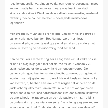
regulier onderwijs: wat vinden we dat een regulier docent aan moet
kunnen, wat is het maximum aan zware zorg leerlingen dat in
zijn/haar klas zitten? Want ook daar zal het samenwerkingsverband
rekening mee te houden hebben – hoe kijkt de minister daar
tegenaan?
Mijn tweede punt van zorg over de brief van de minister betreft de
samenwerkingsverbanden. Hoofdvraag: wordt het niet te
bureaucratisch, te duur, teveel opgetuigd en raken de ouders niet
teveel uit zicht bij de besluitvorming rond een kind.
Kan de minister allereerst nog eens aangeven vanuit welke positie
zij aan de slag is gegaan met het nieuwe stelsel? Voor de VVD
staat het belang en de keuzevrijheid van ouders voorop. De
samenwerkingsverbanden en de schoolbesturen moeten gehoord
worden, want zij spelen een grote rol. Maar zij bestaan niet omwille
van zichzelf, zij hebben een taak om te zorgen dat kinderen op de
juiste schoolplek terecht komen. Wat nu als in het voorgenomen
stelsel zoals de brief ons dat schetst een kind een stempel krijgt van
de ene school, met rapporten en de hele papieren rimram erbij, en
de ouders zijn het daar niet mee eens. Die willen graag een andere
school voor hun kind. Zit dat kind dan voorgoed met een stempel?