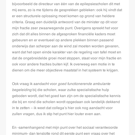
bijvoorbeeld de directeur van één van de epilepsiescholen dit met
mij eens, zo is me tijdens de gesprekken gebleken: ook hij vindt dat
er een structurele oplossing moet komen op grond van heldere
criteria. Graag een duidelijk antwoord van de minister op dit voor
mijn fractie zeer zwaarwegende punt. Overigens spreekt het voor
zich dat dit alles binnen de afgesproken financiële kaders moet
gebeuren en er eventueel op andere plekken binnen passend
onderwijs dan scherper aan de wind zal moeten worden gevaren,
want dat het open einde karakter van de regeling van tafel moet en
dat de ongebreidelde groei moet stoppen, staat voor mijn fractie en
ook voor andere fracties buiten kijf. Ik overweeg een motie in te
dienen om die meer objectieve maatstaf in het systeem te krijgen.
Ook vraag ik aandacht voor
goed functionerende
ambulante
begeleiding
bij die scholen, waar zulke specialistische hulp
geboden wordt, dat het goed kan zijn om de specialistische kennis
die bij en rond die scholen wordt opgedaan ook landelijk dekkend
in te zetten – ik weet dat collega’s hier ook nog aandacht voor
zullen vragen, dus ik stip het punt hier louter even aan.
En -samenhangend met mijn punt over het sociaal verantwoorde
minimum- dan tenslotte rond dit eerste punt een vraag over het