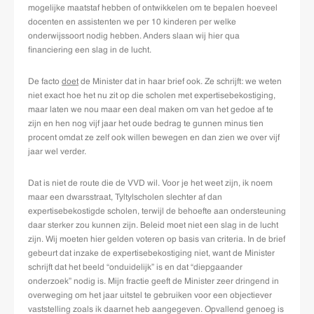
mogelijke maatstaf hebben of ontwikkelen om te bepalen hoeveel
docenten en assistenten we per 10 kinderen per welke
onderwijssoort nodig hebben. Anders slaan wij hier qua
financiering een slag in de lucht.
De facto
doet
de Minister dat in haar brief ook. Ze schrijft: we weten
niet exact hoe het nu zit op die scholen met expertisebekostiging,
maar laten we nou maar een deal maken om van het gedoe af te
zijn en hen nog vijf jaar het oude bedrag te gunnen minus tien
procent omdat ze zelf ook willen bewegen en dan zien we over vijf
jaar wel verder.
Dat is niet de route die de VVD wil. Voor je het weet zijn, ik noem
maar een dwarsstraat, Tyltylscholen slechter af dan
expertisebekostigde scholen, terwijl de behoefte aan ondersteuning
daar sterker zou kunnen zijn. Beleid moet niet een slag in de lucht
zijn. Wij moeten hier gelden voteren op basis van criteria. In de brief
gebeurt dat inzake de expertisebekostiging niet, want de Minister
schrijft dat het beeld “onduidelijk” is en dat “diepgaander
onderzoek” nodig is. Mijn fractie geeft de Minister zeer dringend in
overweging om het jaar uitstel te gebruiken voor een objectiever
vaststelling zoals ik daarnet heb aangegeven. Opvallend genoeg is