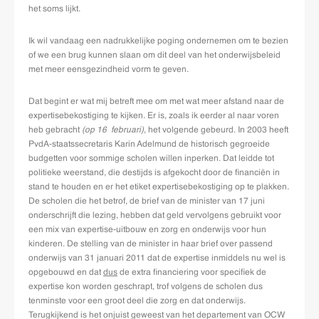
het soms lijkt.
Ik wil vandaag een nadrukkelijke poging ondernemen om te bezien
of we een brug kunnen slaan om dit deel van het onderwijsbeleid
met meer eensgezindheid vorm te geven.
Dat begint er wat mij betreft mee om met wat meer afstand naar de
expertisebekostiging te kijken. Er is, zoals ik eerder al naar voren
heb gebracht
(op 16 februari)
, het volgende gebeurd. In 2003 heeft
PvdA-staatssecretaris Karin Adelmund de historisch gegroeide
budgetten voor sommige scholen willen inperken. Dat leidde tot
politieke weerstand, die destijds is afgekocht door de financiën in
stand te houden en er het etiket expertisebekostiging op te plakken.
De scholen die het betrof, de brief van de minister van 17 juni
onderschrijft die lezing, hebben dat geld vervolgens gebruikt voor
een mix van expertise-uitbouw en zorg en onderwijs voor hun
kinderen. De stelling van de minister in haar brief over passend
onderwijs van 31 januari 2011 dat de expertise inmiddels nu wel is
opgebouwd en dat
dus
de extra financiering voor specifiek de
expertise kon worden geschrapt, trof volgens de scholen dus
tenminste voor een groot deel die zorg en dat onderwijs.
Terugkijkend is het onjuist geweest van het departement van OCW