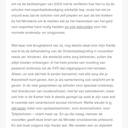
om na de beslissingen van 2003 niet te verifiëren hoe het nu bij de
scholen met expertisebekostiging wérkelijk liep, zoals het net zo
onjuist was dat de scholen niet zelf piepten en aan de bel trokken
bij het Ministerie om te melden dat ze het merendeel van het geld
voor expertise hard nodig hadden
en ook gebruikten
voor het
normale onderwijs- en zorgproces.
Wat daar ook terugkijkend van zij, nog steeds staat voor mijn fractie
wat ik bij de behandeling van de Onderwijsbegroting in november
reeds zei: kinderen, die werkelijk extra zorg behoeven, zullen die
altijd moeten ontvangen. In het hele proces van invulling van
passend onderwijs zal de VVD dat uitgangspunt niet verlaten.
Alleen, en ook dát heb ik eerder benoemd, niet alle zorg die je
theoretisch kúnt geven, ben je als samenleving ook verplícht om te
geven. In de vele gesprekken op scholen voor speciaal onderwijs,
met directeuren van clusterscholen, met tal van betrokkenen, maar
ook hier in de Kamer heb ik steeds gezegd op zoek te zijn naar wat
ik noemde een verantwoord sociaal minimum. Welke sleutel is
in
dát kader
reëel voor epilepsiescholen, voor dovenscholen, voor
Tyltylscholen – nóem maar op. En op die vraag, meneer de
voorzitter, geeft deze brief van de Minister onvoldoende antwoord.
En dat moet volgens mijn fractie wel. We moeten een zo objectief