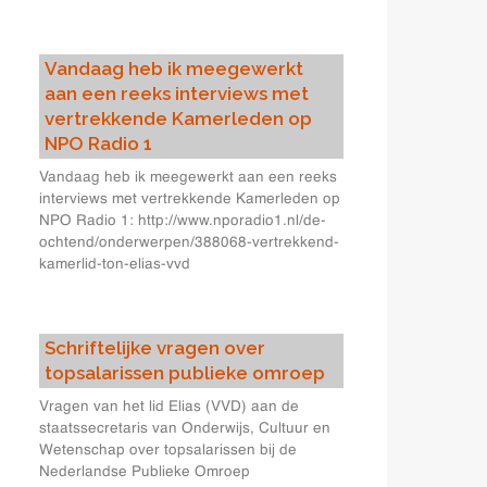
Vandaag heb ik meegewerkt
aan een reeks interviews met
vertrekkende Kamerleden op
NPO Radio 1
Vandaag heb ik meegewerkt aan een reeks
interviews met vertrekkende Kamerleden op
NPO Radio 1: http://www.nporadio1.nl/de-
ochtend/onderwerpen/388068-vertrekkend-
kamerlid-ton-elias-vvd
Schriftelijke vragen over
topsalarissen publieke omroep
Vragen van het lid Elias (VVD) aan de
staatssecretaris van Onderwijs, Cultuur en
Wetenschap over topsalarissen bij de
Nederlandse Publieke Omroep