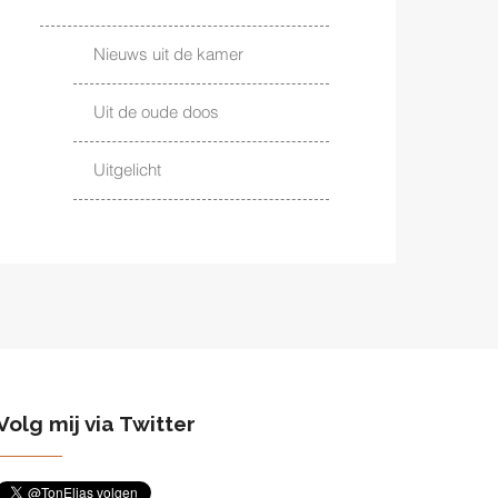
Nieuws uit de kamer
Uit de oude doos
Uitgelicht
Volg mij via Twitter