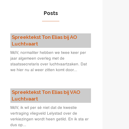
Posts
Spreektekst Ton Elias bij AO
Luchtvaart
MdV, normaliter hebben we twee keer per
jaar algemeen overleg met de
staatssecretaris over luchtvaartzaken. Dat
we hier nu al weer zitten komt door...
Spreektekst Ton Elias bij VAO
Luchtvaart
MdV, ik wil per sé niet dat de kwestie
vertraging vliegveld Lelystad over de
verkiezingen wordt heen getild. En ik sta er
dus op...