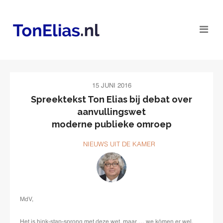
15 JUNI 2016
Spreektekst Ton Elias bij debat over
aanvullingswet
moderne publieke omroep
NIEUWS UIT DE KAMER
MdV,
Het is hink-stap-sprong met deze wet, maar … we kómen er wel.