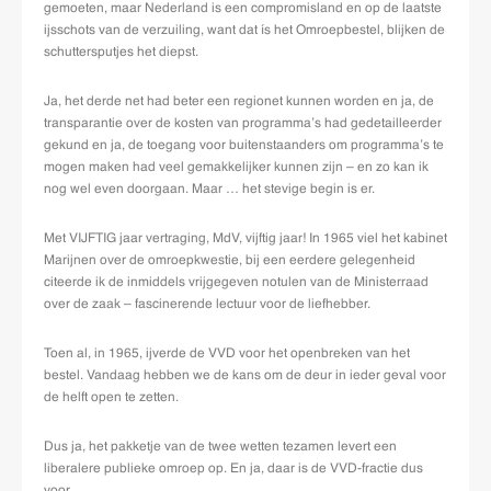
gemoeten, maar Nederland is een compromisland en op de laatste
ijsschots van de verzuiling, want dat ís het Omroepbestel, blijken de
schuttersputjes het diepst.
Ja, het derde net had beter een regionet kunnen worden en ja, de
transparantie over de kosten van programma’s had gedetailleerder
gekund en ja, de toegang voor buitenstaanders om programma’s te
mogen maken had veel gemakkelijker kunnen zijn – en zo kan ik
nog wel even doorgaan. Maar … het stevige begin is er.
Met VIJFTIG jaar vertraging, MdV, vijftig jaar! In 1965 viel het kabinet
Marijnen over de omroepkwestie, bij een eerdere gelegenheid
citeerde ik de inmiddels vrijgegeven notulen van de Ministerraad
over de zaak – fascinerende lectuur voor de liefhebber.
Toen al, in 1965, ijverde de VVD voor het openbreken van het
bestel. Vandaag hebben we de kans om de deur in ieder geval voor
de helft open te zetten.
Dus ja, het pakketje van de twee wetten tezamen levert een
liberalere publieke omroep op. En ja, daar is de VVD-fractie dus