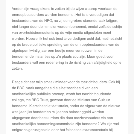
Verder zijn vraagtekens te zetten bij de wijze waarop voortaan de
omroepbestuurders worden benoemd. Het is te verdedigen dat
bestuurders van de NPO, nu zij een grotere sturende taak krijgen,
niet langer door de minister worden benoemd, omdat zelfs de schijn
van overheidsbemoeienis op de vrije media uitgesloten moet
worden. Hoewel ik het ook best te verdedigen acht dat, met het zicht
op de brede politieke spreiding van de omroepbestuurders van de
afgelopen twintig jaar een beetje meer vertrouwen in de
benoemende instanties op z’n plaats zou zijn. Maar goed, voor
bestuurders valt een redenering in de richting van afzijdigheid op te
zetten.
Dat geldt naar mijn smaak minder voor de toezichthouders. Ook bij
de BBC, vaak aangehaald als het toonbeeld van een
onafhankelijke publieke omroep, wordt het toezichthoudende
college, the BBC Trust, gewoon door de Minister van Cultuur
benoemd. Klemt het niet dat straks, onder de vigeur van de nieuwe
wet, jaarlijks honderden miljoenen belastinggeld worden
uitgegeven door bestuurders die door toezichthouders via een
onafhankelijke benoemingscommissie zijn benoemd? We zijn wel
enigszins gerustgesteld door het feit dat de staatssecretaris bij