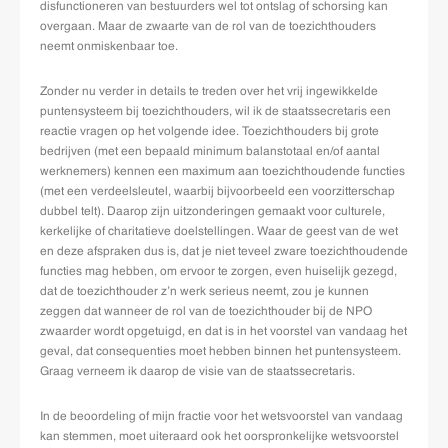
disfunctioneren van bestuurders wel tot ontslag of schorsing kan
overgaan. Maar de zwaarte van de rol van de toezichthouders
neemt onmiskenbaar toe.
Zonder nu verder in details te treden over het vrij ingewikkelde
puntensysteem bij toezichthouders, wil ik de staatssecretaris een
reactie vragen op het volgende idee. Toezichthouders bij grote
bedrijven (met een bepaald minimum balanstotaal en/of aantal
werknemers) kennen een maximum aan toezichthoudende functies
(met een verdeelsleutel, waarbij bijvoorbeeld een voorzitterschap
dubbel telt). Daarop zijn uitzonderingen gemaakt voor culturele,
kerkelijke of charitatieve doelstellingen. Waar de geest van de wet
en deze afspraken dus is, dat je niet teveel zware toezichthoudende
functies mag hebben, om ervoor te zorgen, even huiselijk gezegd,
dat de toezichthouder z’n werk serieus neemt, zou je kunnen
zeggen dat wanneer de rol van de toezichthouder bij de NPO
zwaarder wordt opgetuigd, en dat is in het voorstel van vandaag het
geval, dat consequenties moet hebben binnen het puntensysteem.
Graag verneem ik daarop de visie van de staatssecretaris.
In de beoordeling of mijn fractie voor het wetsvoorstel van vandaag
kan stemmen, moet uiteraard ook het oorspronkelijke wetsvoorstel