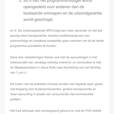
50% van het programma-budget wordt
opengesteld voor anderen dan de
bestaande omroepen en de uitzendgarantie
wordt geschrapt,
en 3. De overkoepelende NPO krijgt een meer sturende rol met als
gevolg meer transparantie, waarbij hoofdredacteuren een
evenwichtige en creatieve competitie gaan overzien om tot de beste
programma-voorstellen te komen.
Deze drie verbeteringen blijven ook met de aanvullingen in het
wetsvoorstel van vandaag volledig overeind, zo concludeer ik mét
de Staatssecretaris in diens Nota naar Aanleiding van het Verslag
van 1 juni j.l.
De luiken van de publieke omroep worden wel degelijk open gezet,
met toegang voor buitenproducenten, grotere transparantie en
meer aanvulling in plaats van concurrentie met commerciële
partijen.
Het had allemaal veel verdergaand gekund en wat de VVD betreft