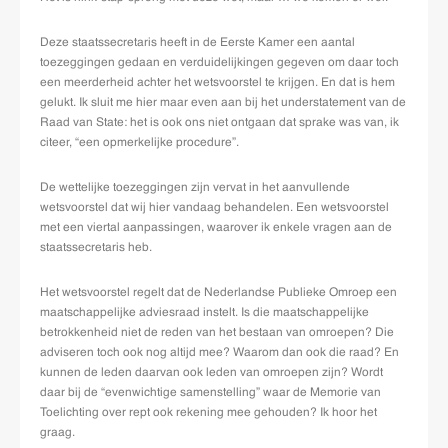
Deze staatssecretaris heeft in de Eerste Kamer een aantal
toezeggingen gedaan en verduidelijkingen gegeven om daar toch
een meerderheid achter het wetsvoorstel te krijgen. En dat is hem
gelukt. Ik sluit me hier maar even aan bij het understatement van de
Raad van State: het is ook ons niet ontgaan dat sprake was van, ik
citeer, “een opmerkelijke procedure”.
De wettelijke toezeggingen zijn vervat in het aanvullende
wetsvoorstel dat wij hier vandaag behandelen. Een wetsvoorstel
met een viertal aanpassingen, waarover ik enkele vragen aan de
staatssecretaris heb.
Het wetsvoorstel regelt dat de Nederlandse Publieke Omroep een
maatschappelijke adviesraad instelt. Is die maatschappelijke
betrokkenheid niet de reden van het bestaan van omroepen? Die
adviseren toch ook nog altijd mee? Waarom dan ook die raad? En
kunnen de leden daarvan ook leden van omroepen zijn? Wordt
daar bij de “evenwichtige samenstelling” waar de Memorie van
Toelichting over rept ook rekening mee gehouden? Ik hoor het
graag.