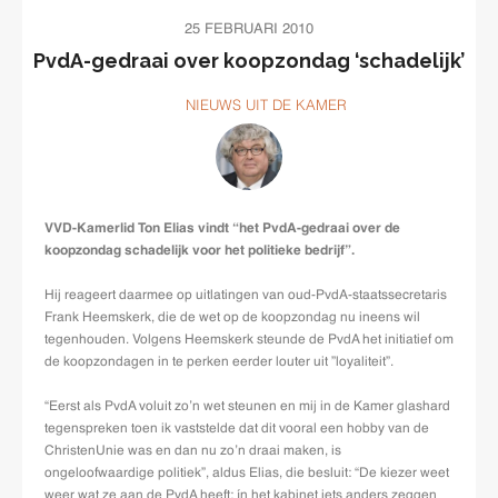
25 FEBRUARI 2010
PvdA-gedraai over koopzondag ‘schadelijk’
NIEUWS UIT DE KAMER
VVD-Kamerlid Ton Elias vindt “het PvdA-gedraai over de
koopzondag schadelijk voor het politieke bedrijf”.
Hij reageert daarmee op uitlatingen van oud-PvdA-staatssecretaris
Frank Heemskerk, die de wet op de koopzondag nu ineens wil
tegenhouden. Volgens Heemskerk steunde de PvdA het initiatief om
de koopzondagen in te perken eerder louter uit ”loyaliteit”.
“Eerst als PvdA voluit zo’n wet steunen en mij in de Kamer glashard
tegenspreken toen ik vaststelde dat dit vooral een hobby van de
ChristenUnie was en dan nu zo’n draai maken, is
ongeloofwaardige politiek”, aldus Elias, die besluit: “De kiezer weet
weer wat ze aan de PvdA heeft: ín het kabinet iets anders zeggen