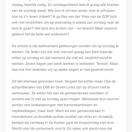
vrijdag, heerlijk rustig. En zondagochtend lees ik graag alle kranten
van de voorbije week. Wie ben ik om een ander voor te schrijven
hoe hij z’n leven indeelt? Ik ga Bas van der Vlies van de SGP toch
ook niet verplichten om op woensdag in plaats van zondag naar de
kerk te gaan? Het land zou te klein zijn – en terecht. Maar waarom
gebeurt het de facto wel andersom?
De smoes is dat werknemers gedwongen worden om op zondag te
werken. De feiten zijn dat veel mensen graag een klein baantje
willen op zondag en dat niemand die niet wil, verplicht wordt te
werken. Zeven dagen per week werken is verboden. Terecht. Maar
laat ook hier iedereen vrij op welke dagen er niet gewerkt wordt.
Dit lijkt allemaal gesneden koek. Vergeet dat echter maar. Ook de
schijnliberalen van D66 en Groen Links zijn op dit punt niet te
vertrouwen. Ze willen het aan de gemeenteraad overlaten of
winkels wel of niet op zondag open mogen. Weliswaar tout court en
zonder rare bokkesprongen met toerismesmoezen en
nepfeestdagen, maar toch. Want als een gemeenteraad in
meerderheid uit dezelfde perfide cocktail van links en christelijk
bestaat als vandaag in de Kamer, gaat de koopzondag niet door.
Slecht voor de consument, vind ik. En zeker ook slecht voor die