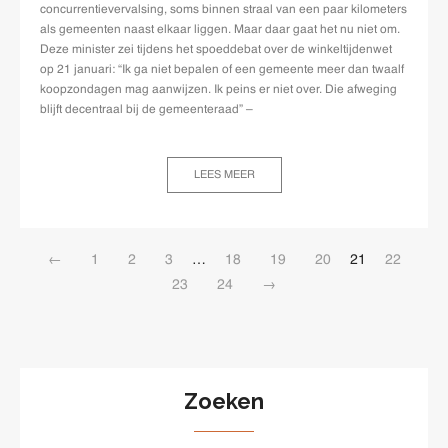
concurrentievervalsing, soms binnen straal van een paar kilometers
als gemeenten naast elkaar liggen. Maar daar gaat het nu niet om.
Deze minister zei tijdens het spoeddebat over de winkeltijdenwet
op 21 januari: “Ik ga niet bepalen of een gemeente meer dan twaalf
koopzondagen mag aanwijzen. Ik peins er niet over. Die afweging
blijft decentraal bij de gemeenteraad” –
LEES MEER
←
1
2
3
…
18
19
20
21
22
23
24
→
Zoeken