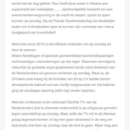
wordt met de dag gekker. Nou heeft deze week in Waalre een
supermarkt een wekelijkse …… sjoelcompetitie bedacht om een
evenementenvergunning in de wacht te slepen, opdat ze open
kunnen op zondag. Na de Franse Grootmoederdag als feestelijke
reden om in Amsterdam open te kunnen zijn voorwaar een nieuw
hoogtepunt van inventiviteit!
Want ook anno 2010 is het officieel verboden om op zondag de
deur te openen.
Alleen feestdagen of speciale gemeentelijke toerismebepalingen
rechtvaardigen uitzonderingen op die regel. Waarmee vervolgens
natuurlijk op groteske wijze gesjoemeld wordt, want driekwart van
de Nederlanders wil gewoon winkelen op zondag. Maar ja, de
Christen-unie kreeg bij de formatie van dit op z’n laatste benen
strompelende kabinet ook een kluifje toegeworpen en het kabinet
ging de zondagse opening zelfs nog verder inperken.
Wat een onliberale onzin allemaal! Slechts 7% van de
Nederlanders (het is allemaal onderzocht) is op religieuze gronden
tegen openstelling op zondag. Maar zelfs die 7% wil ik als liberaal
graag tegemoet komen: ik leg hen geen strobreed in de weg om
desnoods drie keer op zondag naar de kerk te gaan. Maar mag een