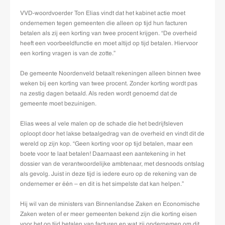
VVD-woordvoerder Ton Elias vindt dat het kabinet actie moet
ondernemen tegen gemeenten die alleen op tijd hun facturen
betalen als zij een korting van twee procent krijgen. “De overheid
heeft een voorbeeldfunctie en moet altijd op tijd betalen. Hiervoor
een korting vragen is van de zotte.”
De gemeente Noordenveld betaalt rekeningen alleen binnen twee
weken bij een korting van twee procent. Zonder korting wordt pas
na zestig dagen betaald. Als reden wordt genoemd dat de
gemeente moet bezuinigen.
Elias wees al vele malen op de schade die het bedrijfsleven
oploopt door het lakse betaalgedrag van de overheid en vindt dit de
wereld op zijn kop. “Geen korting voor op tijd betalen, maar een
boete voor te laat betalen! Daarnaast een aantekening in het
dossier van de verantwoordelijke ambtenaar, met desnoods ontslag
als gevolg. Juist in deze tijd is iedere euro op de rekening van de
ondernemer er één – en dit is het simpelste dat kan helpen.”
Hij wil van de ministers van Binnenlandse Zaken en Economische
Zaken weten of er meer gemeenten bekend zijn die korting eisen
voor het op tijd betalen van facturen en wat zij ondernemen om dit