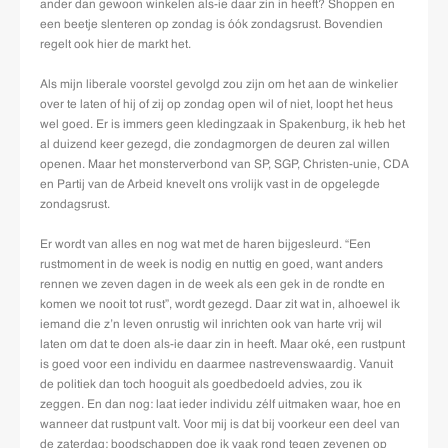
ander dan gewoon winkelen als-ie daar zin in heeft? Shoppen en
een beetje slenteren op zondag is óók zondagsrust. Bovendien
regelt ook hier de markt het.
Als mijn liberale voorstel gevolgd zou zijn om het aan de winkelier
over te laten of hij of zij op zondag open wil of niet, loopt het heus
wel goed. Er is immers geen kledingzaak in Spakenburg, ik heb het
al duizend keer gezegd, die zondagmorgen de deuren zal willen
openen. Maar het monsterverbond van SP, SGP, Christen-unie, CDA
en Partij van de Arbeid knevelt ons vrolijk vast in de opgelegde
zondagsrust.
Er wordt van alles en nog wat met de haren bijgesleurd. “Een
rustmoment in de week is nodig en nuttig en goed, want anders
rennen we zeven dagen in de week als een gek in de rondte en
komen we nooit tot rust”, wordt gezegd. Daar zit wat in, alhoewel ik
iemand die z’n leven onrustig wil inrichten ook van harte vrij wil
laten om dat te doen als-ie daar zin in heeft. Maar oké, een rustpunt
is goed voor een individu en daarmee nastrevenswaardig. Vanuit
de politiek dan toch hooguit als goedbedoeld advies, zou ik
zeggen. En dan nog: laat ieder individu zélf uitmaken waar, hoe en
wanneer dat rustpunt valt. Voor mij is dat bij voorkeur een deel van
de zaterdag; boodschappen doe ik vaak rond tegen zevenen op