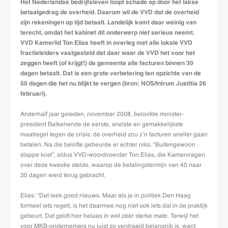
Het Nederlandse bedrijfsleven loopt schade op door het lakse
betaalgedrag de overheid. Daarom wil de VVD dat de overheid
zijn rekeningen op tijd betaalt. Landelijk komt daar weinig van
terecht, omdat het kabinet dit onderwerp niet serieus neemt.
VVD Kamerlid Ton Elias heeft in overleg met alle lokale VVD
fractieleiders vastgesteld dat daar waar de VVD het voor het
zeggen heeft (of krijgt!) de gemeente alle facturen binnen 30
dagen betaalt. Dat is een grote verbetering ten opzichte van de
50 dagen die het nu blijkt te vergen (bron: NOS/Intrum Justitia 26
februari).
Anderhalf jaar geleden, november 2008, beloofde minister-
president Balkenende de eerste, snelste en gemakkelijkste
maatregel tegen de crisis: de overheid zou z’n facturen sneller gaan
betalen. Na die belofte gebeurde er echter niks. “Buitengewoon
slappe kost”, aldus VVD-woordvoerder Ton Elias, die Kamervragen
over deze kwestie stelde, waarop de betalingstermijn van 45 naar
30 dagen werd terug gebracht.
Elias: “Dat leek goed nieuws. Maar als je in politiek Den Haag
formeel iets regelt, is het daarmee nog niet ook iets dat in de praktijk
gebeurt. Dat geldt hier helaas in wel zéér sterke mate. Terwijl het
voor MKB-ondernemers nu juist zo verdraaid belangrijk is, want