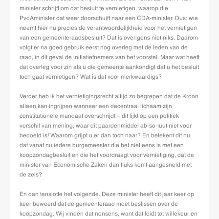
minister schrijft om dat besluit te vernietigen, waarop die
PvdAminister dat weer doorschuift naar een CDA-minister. Dus: wie
neemt hier nu precies de verantwoordelijkheid voor het vernietigen
van een gemeenteraadsbesluit? Dat is overigens niet niks. Daarom
volgt er na goed gebruik eerst nog overleg met de leden van de
raad, in dit geval de initiatiefnemers van het voorstel. Maar wat heeft
dat overleg voor zin als u die gemeente aankondigt dat u het besluit
toch gaat vernietigen? Wat is dat voor merkwaardigs?
Verder heb ik het vernietigingsrecht altijd zo begrepen dat de Kroon
alleen kan ingrijpen wanneer een decentraal lichaam zijn
constitutionele mandaat overschrijdt – dit lijkt op een politiek
verschil van mening, waar dit paardenmiddel ab-so-luut niet voor
bedoeld is! Waarom grijpt u er dan toch naar? En betekent dit nu
dat vanaf nu iedere burgemeester die het niet eens is met een
koopzondagbesluit en die het voordraagt voor vernietiging, dat de
minister van Economische Zaken dan fluks komt aangesneld met
de zeis?
En dan tenslotte het volgende. Deze minister heeft dit jaar keer op
keer beweerd dat de gemeenteraad moet beslissen over de
koopzondag. Wij vinden dat nonsens, want dat leidt tot willekeur en