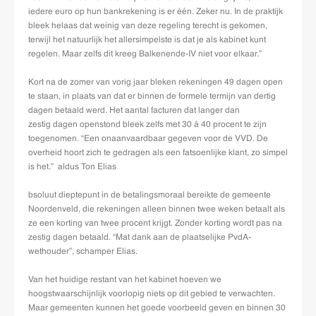
iedere euro op hun bankrekening is er één. Zeker nu. In de praktijk
bleek helaas dat weinig van deze regeling terecht is gekomen,
terwijl het natuurlijk het allersimpelste is dat je als kabinet kunt
regelen. Maar zelfs dit kreeg Balkenende-IV niet voor elkaar.”
Kort na de zomer van vorig jaar bleken rekeningen 49 dagen open
te staan, in plaats van dat er binnen de formele termijn van dertig
dagen betaald werd. Het aantal facturen dat langer dan
zestig dagen openstond bleek zelfs met 30 á 40 procent te zijn
toegenomen. “Een onaanvaardbaar gegeven voor de VVD. De
overheid hoort zich te gedragen als een fatsoenlijke klant, zo simpel
is het.” aldus Ton Elias
bsoluut dieptepunt in de betalingsmoraal bereikte de gemeente
Noordenveld, die rekeningen alleen binnen twee weken betaalt als
ze een korting van twee procent krijgt. Zonder korting wordt pas na
zestig dagen betaald. “Mat dank aan de plaatselijke PvdA-
wethouder”, schamper Elias.
Van het huidige restant van het kabinet hoeven we
hoogstwaarschijnlijk voorlopig niets op dit gebied te verwachten.
Maar gemeenten kunnen het goede voorbeeld geven en binnen 30