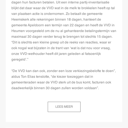
dagen hun facturen betalen. Uit een interne partij-inventarisatie
blijkt dat daar waar de VVD wat in de melk te brokkelen heeft op tal
van plaatsen actie is ondernomen. Zo betaalt de gemeente
Heemskerk alle rekeningen binnen 18 dagen, hanteert de
gemeente Apeldoorn een termijn van 22 dagen en heeft de VVD in
Heumen voorgesteld om de nu al gehanteerde betalingstermijn van
maximaal 30 dagen verder terug te brengen tot slechts 15 dagen.
“Dit is slechts een kleine greep uit de reeks van reacties, waar er
ook nogal wat bijzaten in de trant van ‘wat is dat nou voor vraag,
onze VVD-wethouder heeft dit jaren geleden al fatsoenlijk
geregeld’.”
“De VVD kan dan ook, zonder een loze verkiezingsbelofte te doen”,
aldus Ton Elias tenslotte, “de kiezer toezeggen dat in
gemeenteraden waar de VVD sterk uit de bus komt, facturen ook
daadwerkelijk binnen 30 dagen zullen worden voldaan”.
LEES MEER