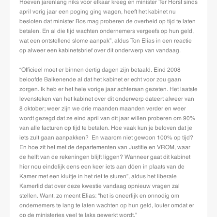
Hoeven jarenlang niks voor elkaar kreeg en minister Ter Horst sinds
april vorig jaar een poging ging wagen, heeft het kabinet nu
besloten dat minister Bos mag proberen de overheid op tijd te laten
betalen. En al die tijd wachten ondernemers vergeefs op hun geld,
wat een ontstellend slome aanpak”, aldus Ton Elias in een reactie
op alweer een kabinetsbrief over dit onderwerp van vandaag.
“Officieel moet er binnen dertig dagen zijn betaald. Eind 2008
beloofde Balkenende al dat het kabinet er echt voor zou gaan
zorgen. Ik heb er het hele vorige jaar achteraan gezeten. Het laatste
levensteken van het kabinet over dit onderwerp dateert alweer van
8 oktober; weer zijn we drie maanden maanden verder en weer
wordt gezegd dat ze eind april van dit jaar willen proberen om 90%
van alle facturen op tijd te betalen. Hoe vaak kun je beloven dat je
iets zult gaan aanpakken? En waarom niet gewoon 100% op tijd?
En hoe zit het met de departementen van Justitie en VROM, waar
de helft van de rekeningen blijft liggen? Wanneer gaat dit kabinet
hier nou eindelijk eens een keer iets aan dóen in plaats van de
Kamer met een kluitje in het riet te sturen”, aldus het liberale
Kamerlid dat over deze kwestie vandaag opnieuw vragen zal
stellen. Want, zo meent Elias: “het is oneerlijk en onnodig om
ondernemers te lang te laten wachten op hun geld, louter omdat er
op de ministeries veel te laks gewerkt wordt.”