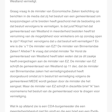
Westland vernietigt.
Graag vraag ik de minister van Economische Zaken toelichting op
berichten in de media dat zij het besluit van een gemeenteraad om
koopzondagen uit te breiden heeft geschorst met de bedoeling om
dat besluit vervolgens te vernietigen. Is dat juist?Klopt het dat
gemeenteraad van Westland in meerderheid besloten heeft tot
verruiming van de mogelijkheid voor winkeliers om op zondag open
te zijn? Klopt het
vervolgens dat u dat besluit wilt vernietigen? En
wie is die ‘u’? De minister van EZ? De minister van Binnenlandse
Zaken? Allebei? Ik vraag dat omdat minister Ter Horst de
gemeenteraad van Westland heeft laten weten dat ze dit zaakje
heeft overgedragen aan de minister van EZ. De minister van EZ
schrijft de gemeenteraad van Westland op 11 dec. dat de minister
van Binnenlandse zaken het vernietigingsbesluit heeft
doorgestuurd omdat zo’n besluit tot vernietiging volgens de
gemeentewet MEDE wordt gedaan door de minister die het
aangaat. Maar de minister van EZ schrijft in diezelfde brief “ik” ben
voornemens het besluit van de gemeenteraad voor te dragen voor
vernietiging.
Wat ik op afstand zie is een CDA-burgemeester die een
meerderheidsbesluit niet fijn vindt en die een brief aan een PvdA-