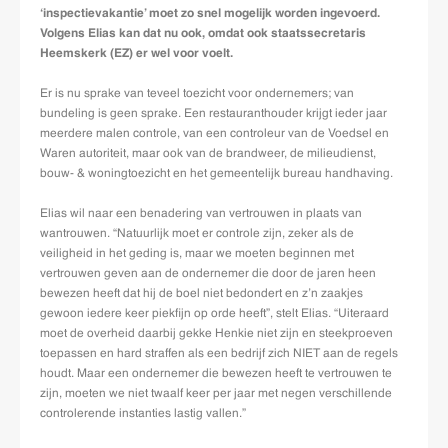
‘inspectievakantie’ moet zo snel mogelijk worden ingevoerd.
Volgens Elias kan dat nu ook, omdat ook staatssecretaris
Heemskerk (EZ) er wel voor voelt.
Er is nu sprake van teveel toezicht voor ondernemers; van
bundeling is geen sprake. Een restauranthouder krijgt ieder jaar
meerdere malen controle, van een controleur van de Voedsel en
Waren autoriteit, maar ook van de brandweer, de milieudienst,
bouw- & woningtoezicht en het gemeentelijk bureau handhaving.
Elias wil naar een benadering van vertrouwen in plaats van
wantrouwen. “Natuurlijk moet er controle zijn, zeker als de
veiligheid in het geding is, maar we moeten beginnen met
vertrouwen geven aan de ondernemer die door de jaren heen
bewezen heeft dat hij de boel niet bedondert en z’n zaakjes
gewoon iedere keer piekfijn op orde heeft”, stelt Elias. “Uiteraard
moet de overheid daarbij gekke Henkie niet zijn en steekproeven
toepassen en hard straffen als een bedrijf zich NIET aan de regels
houdt. Maar een ondernemer die bewezen heeft te vertrouwen te
zijn, moeten we niet twaalf keer per jaar met negen verschillende
controlerende instanties lastig vallen.”